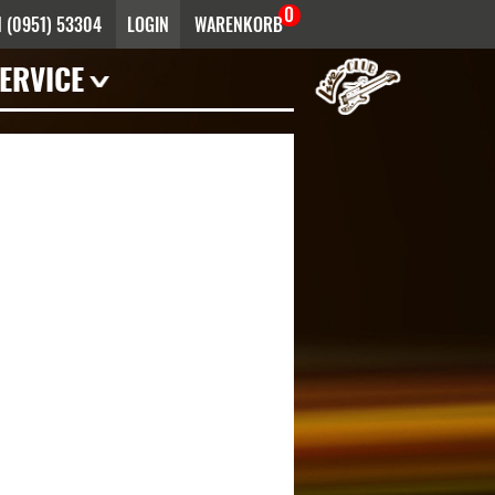
0
 (0951) 53304
LOGIN
WARENKORB
ERVICE
Mieten
Haustechnik
Künstler- /
Venueinfos
FAQ
Bandhistorie
Downloads
Infektionsschutz
Anfahrt
Kontakt