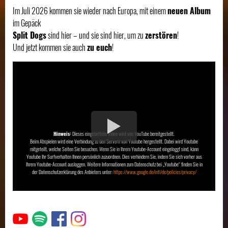
Im Juli 2026 kommen sie wieder nach Europa, mit einem
neuen Album
im Gepäck
Split Dogs
sind hier – und sie sind hier, um zu
zerstören
!
Und jetzt kommen sie auch
zu euch
!
Hinweis:
Dieses eingebettete Video wird von YouTube bereitgestellt.
Beim Abspielen wird eine Verbindung zu den Servern von Youtube hergestellt. Dabei wird Youtube
mitgeteilt, welche Seiten Sie besuchen. Wenn Sie in Ihrem Youtube-Account eingeloggt sind, kann
Youtube Ihr Surfverhalten Ihnen persönlich zuzuordnen. Dies verhindern Sie, indem Sie sich vorher aus
Ihrem Youtube-Account ausloggen. Weitere Informationen zum Datenschutz bei „Youtube“ finden Sie in
der Datenschutzerklärung des Anbieters unter:
https://www.google.de/intl/de/policies/privacy/
Link
Link
Link
Link