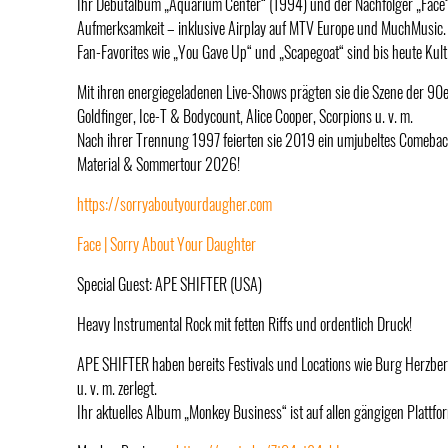
Ihr Debütalbum „Aquarium Center“ (1994) und der Nachfolger „Face“
Aufmerksamkeit – inklusive Airplay auf MTV Europe und MuchMusic.
Fan-Favorites wie „You Gave Up“ und „Scapegoat“ sind bis heute Kult
Mit ihren energiegeladenen Live-Shows prägten sie die Szene der 90er
Goldfinger, Ice-T & Bodycount, Alice Cooper, Scorpions u. v. m.
Nach ihrer Trennung 1997 feierten sie 2019 ein umjubeltes Comeback 
Material & Sommertour 2026!
https://sorryaboutyourdaugher.com
Face | Sorry About Your Daughter
Special Guest: APE SHIFTER (USA)
Heavy Instrumental Rock mit fetten Riffs und ordentlich Druck!
APE SHIFTER haben bereits Festivals und Locations wie Burg Herzberg, 
u. v. m. zerlegt.
Ihr aktuelles Album „Monkey Business“ ist auf allen gängigen Plattfo