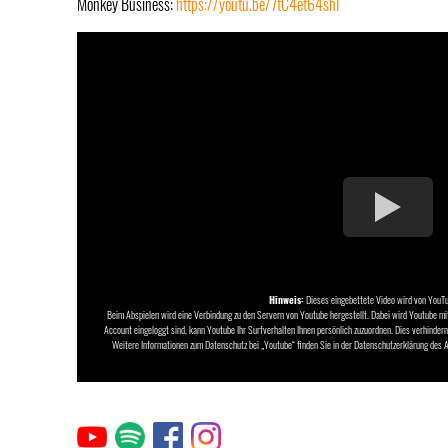
Monkey Business:
https://youtu.be/7tC4et64shI
Hinweis:
Dieses eingebettete Video wird von YouTub
Beim Abspielen wird eine Verbindung zu den Servern von Youtube hergestellt. Dabei wird Youtube mi
Account eingeloggt sind, kann Youtube Ihr Surfverhalten Ihnen persönlich zuzuordnen. Dies verhinder
Weitere Informationen zum Datenschutz bei „Youtube“ finden Sie in der Datenschutzerklärung des 
Link
Link
Link
Link