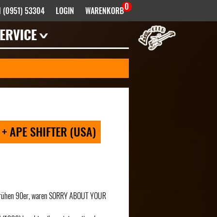
0
 (0951) 53304
LOGIN
WARENKORB
ERVICE
Mieten
Haustechnik
Künstler- /
Venueinfos
FAQ
Bandhistorie
+ APE SHIFTER (USA)
Downloads
Infektionsschutz
Anfahrt
Kontakt
er frühen 90er, waren SORRY ABOUT YOUR