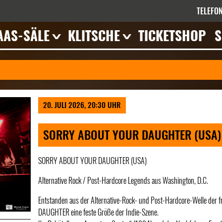
TELEFON
AAS-SÄLE
KLITSCHE
TICKETSHOP
S
errasse
Veranstaltungen
eranstaltungen
mpressionen
eschichte
20. JULI 2026, 20:30 UHR
ieten
SORRY ABOUT YOUR DAUGHTER (USA) 
SORRY ABOUT YOUR DAUGHTER (USA)
Alternative Rock / Post-Hardcore Legends aus Washington, D.C.
Entstanden aus der Alternative-Rock- und Post-Hardcore-Welle d
DAUGHTER eine feste Größe der Indie-Szene.
Weiter