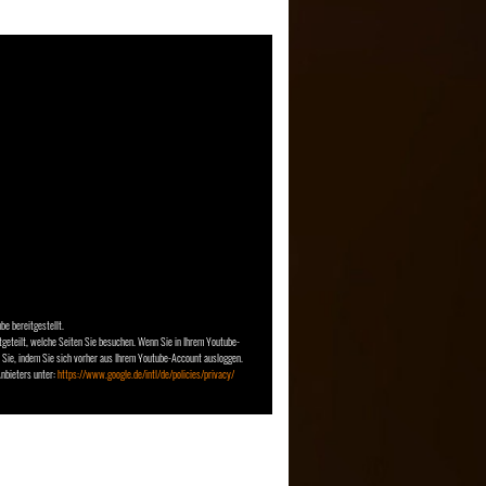
e bereitgestellt.
tgeteilt, welche Seiten Sie besuchen. Wenn Sie in Ihrem Youtube-
n Sie, indem Sie sich vorher aus Ihrem Youtube-Account ausloggen.
Anbieters unter:
https://www.google.de/intl/de/policies/privacy/