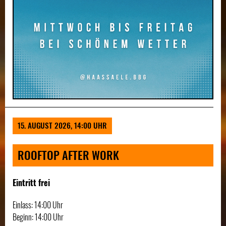
Zurück
Weit
15. AUGUST 2026, 14:00 UHR
ROOFTOP AFTER WORK
Eintritt frei
Einlass: 14:00 Uhr
Beginn: 14:00 Uhr