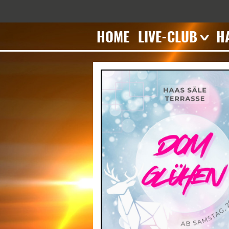
HOME
LIVE-CLUB
H
Veranstaltungen
T
Impressionen
V
Geschichte
I
Mieten
G
M