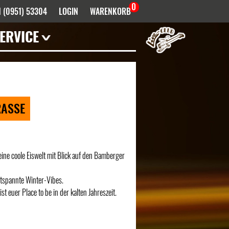
0
 (0951) 53304
LOGIN
WARENKORB
ERVICE
Mieten
Haustechnik
Künstler- /
Venueinfos
RASSE
FAQ
Bandhistorie
Downloads
ine coole Eiswelt mit Blick auf den Bamberger
Infektionsschutz
ntspannte Winter-Vibes.
Anfahrt
uer Place to be in der kalten Jahreszeit.
Kontakt