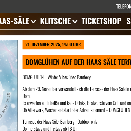
TELEFON
AAS-SÄLE
KLITSCHE
TICKETSHOP
S
errasse
Veranstaltungen
eranstaltungen
21. DEZEMBER 2025, 14:00 UHR
mpressionen
eschichte
DOMGLÜHEN AUF DER HAAS SÄLE TER
ieten
DOMGLÜHEN – Winter Vibes über Bamberg
Ab dem 29. November verwandelt sich die Terrasse der Haas Säle in e
Dom.
Es erwarten euch heiße und kalte Drinks, Bratwürste vom Grill und e
Ob Afterwork, Wochenendstart oder Adventsmoment – DOMGLÜHEN ist e
Terrasse der Haas Säle, Bamberg I Outdoor only
Donnerstags und freitags ab 16 Uhr