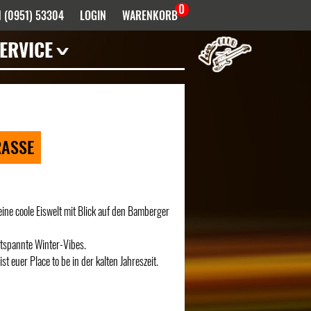
0
 (0951) 53304
LOGIN
WARENKORB
ERVICE
Mieten
Haustechnik
Künstler- /
Venueinfos
RASSE
FAQ
Bandhistorie
Downloads
ine coole Eiswelt mit Blick auf den Bamberger
Infektionsschutz
ntspannte Winter-Vibes.
Anfahrt
uer Place to be in der kalten Jahreszeit.
Kontakt