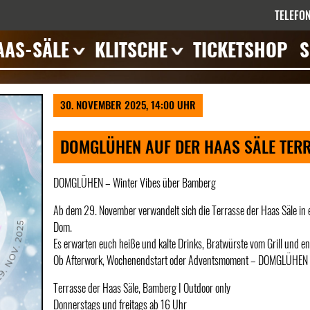
TELEFON
AAS-SÄLE
KLITSCHE
TICKETSHOP
S
errasse
Veranstaltungen
eranstaltungen
30. NOVEMBER 2025, 14:00 UHR
mpressionen
eschichte
DOMGLÜHEN AUF DER HAAS SÄLE TER
ieten
DOMGLÜHEN – Winter Vibes über Bamberg
Ab dem 29. November verwandelt sich die Terrasse der Haas Säle in e
Dom.
Es erwarten euch heiße und kalte Drinks, Bratwürste vom Grill und e
Ob Afterwork, Wochenendstart oder Adventsmoment – DOMGLÜHEN ist e
Terrasse der Haas Säle, Bamberg I Outdoor only
Donnerstags und freitags ab 16 Uhr