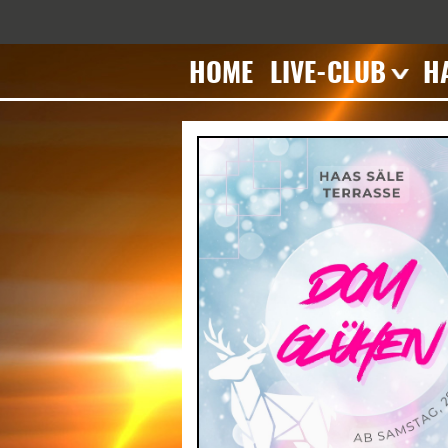
HOME
LIVE-CLUB
H
Veranstaltungen
T
Impressionen
V
Geschichte
I
Mieten
G
M