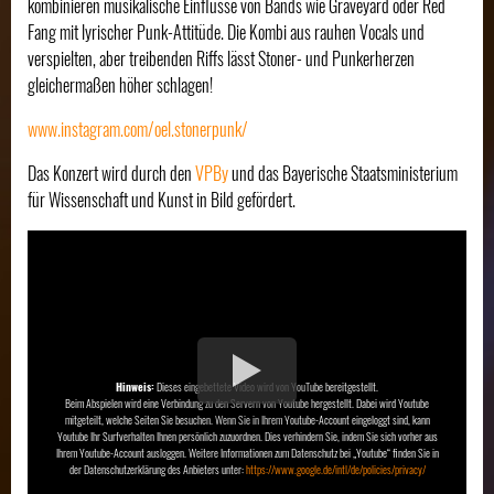
kombinieren musikalische Einflüsse von Bands wie Graveyard oder Red
Fang mit lyrischer Punk-Attitüde. Die Kombi aus rauhen Vocals und
verspielten, aber treibenden Riffs lässt Stoner- und Punkerherzen
gleichermaßen höher schlagen!
www.instagram.com/oel.stonerpunk/
Das Konzert wird durch den
VPBy
und das Bayerische Staatsministerium
für Wissenschaft und Kunst in Bild gefördert.
Hinweis:
Dieses eingebettete Video wird von YouTube bereitgestellt.
Beim Abspielen wird eine Verbindung zu den Servern von Youtube hergestellt. Dabei wird Youtube
mitgeteilt, welche Seiten Sie besuchen. Wenn Sie in Ihrem Youtube-Account eingeloggt sind, kann
Youtube Ihr Surfverhalten Ihnen persönlich zuzuordnen. Dies verhindern Sie, indem Sie sich vorher aus
Ihrem Youtube-Account ausloggen. Weitere Informationen zum Datenschutz bei „Youtube“ finden Sie in
der Datenschutzerklärung des Anbieters unter:
https://www.google.de/intl/de/policies/privacy/