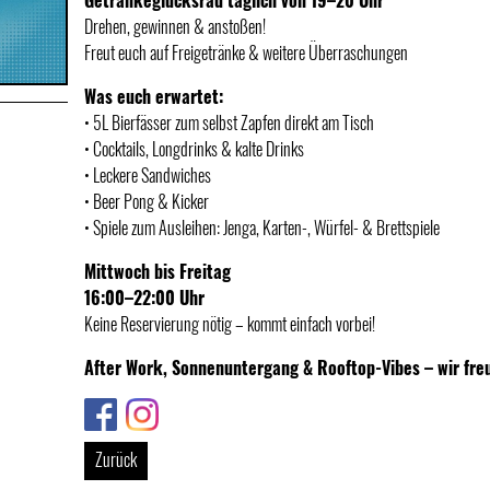
Getränkeglücksrad täglich von 19–20 Uhr
Drehen, gewinnen & anstoßen!
Freut euch auf Freigetränke & weitere Überraschungen
Was euch erwartet:
• 5L Bierfässer zum selbst Zapfen direkt am Tisch
• Cocktails, Longdrinks & kalte Drinks
• Leckere Sandwiches
• Beer Pong & Kicker
• Spiele zum Ausleihen: Jenga, Karten-, Würfel- & Brettspiele
Mittwoch bis Freitag
16:00–22:00 Uhr
Keine Reservierung nötig – kommt einfach vorbei!
After Work, Sonnenuntergang & Rooftop-Vibes – wir fre
Link
Link
Zurück