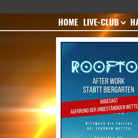
HOME
LIVE-CLUB
H
Veranstaltungen
T
Impressionen
V
Geschichte
I
Mieten
G
M