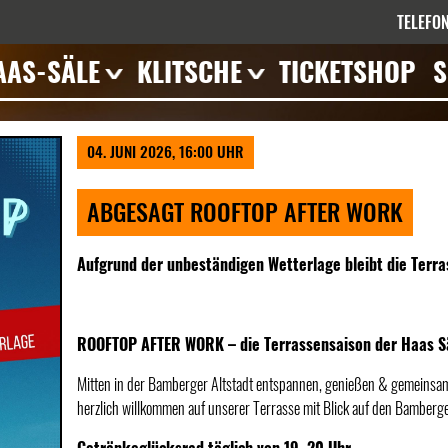
TELEFON
AAS-SÄLE
KLITSCHE
TICKETSHOP
S
errasse
Veranstaltungen
eranstaltungen
04. JUNI 2026, 16:00 UHR
mpressionen
eschichte
ABGESAGT ROOFTOP AFTER WORK
ieten
Aufgrund der unbeständigen Wetterlage bleibt die Terra
ROOFTOP AFTER WORK – die Terrassensaison der Haas Säl
Mitten in der Bamberger Altstadt entspannen, genießen & gemeinsam 
herzlich willkommen auf unserer Terrasse mit Blick auf den Bamberg