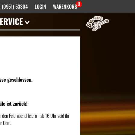
0
 (0951) 53304
LOGIN
WARENKORB
ERVICE
Mieten
Haustechnik
Künstler- /
Venueinfos
FAQ
Bandhistorie
sse geschlossen.
Downloads
Infektionsschutz
e ist zurück!
Anfahrt
den Feierabend feiern - ab 16 Uhr seid ihr
Kontakt
er Dom.