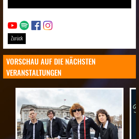
Link
Link
Link
Link
Zurück
VORSCHAU AUF DIE NÄCHSTEN
VERANSTALTUNGEN