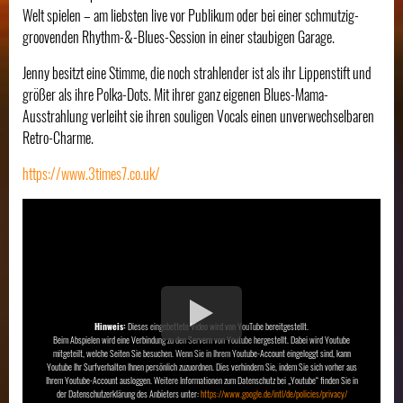
Welt spielen – am liebsten live vor Publikum oder bei einer schmutzig-
groovenden Rhythm-&-Blues-Session in einer staubigen Garage.
Jenny besitzt eine Stimme, die noch strahlender ist als ihr Lippenstift und
größer als ihre Polka-Dots. Mit ihrer ganz eigenen Blues-Mama-
Ausstrahlung verleiht sie ihren souligen Vocals einen unverwechselbaren
Retro-Charme.
https://www.3times7.co.uk/
Hinweis:
Dieses eingebettete Video wird von YouTube bereitgestellt.
Beim Abspielen wird eine Verbindung zu den Servern von Youtube hergestellt. Dabei wird Youtube
mitgeteilt, welche Seiten Sie besuchen. Wenn Sie in Ihrem Youtube-Account eingeloggt sind, kann
Youtube Ihr Surfverhalten Ihnen persönlich zuzuordnen. Dies verhindern Sie, indem Sie sich vorher aus
Ihrem Youtube-Account ausloggen. Weitere Informationen zum Datenschutz bei „Youtube“ finden Sie in
der Datenschutzerklärung des Anbieters unter:
https://www.google.de/intl/de/policies/privacy/